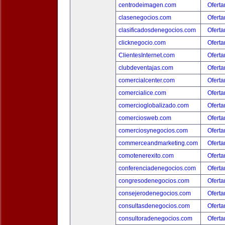
centrodeimagen.com
Oferta
clasenegocios.com
Oferta
clasificadosdenegocios.com
Oferta
clicknegocio.com
Oferta
ClientesInternet.com
Oferta
clubdeventajas.com
Oferta
comercialcenter.com
Oferta
comercialice.com
Oferta
comercioglobalizado.com
Oferta
comerciosweb.com
Oferta
comerciosynegocios.com
Oferta
commerceandmarketing.com
Oferta
comotenerexito.com
Oferta
conferenciadenegocios.com
Oferta
congresodenegocios.com
Oferta
consejerodenegocios.com
Oferta
consultasdenegocios.com
Oferta
consultoradenegocios.com
Oferta