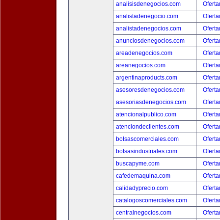
analisisdenegocios.com
Oferta
analistadenegocio.com
Oferta
analistadenegocios.com
Oferta
anunciosdenegocios.com
Oferta
areadenegocios.com
Oferta
areanegocios.com
Oferta
argentinaproducts.com
Oferta
asesoresdenegocios.com
Oferta
asesoriasdenegocios.com
Oferta
atencionalpublico.com
Oferta
atenciondeclientes.com
Oferta
bolsascomerciales.com
Oferta
bolsasindustriales.com
Oferta
buscapyme.com
Oferta
cafedemaquina.com
Oferta
calidadyprecio.com
Oferta
catalogoscomerciales.com
Oferta
centralnegocios.com
Oferta