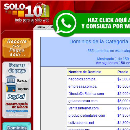
Dominios de la Categoría
385 dominios en esta categ
Mostrando 1 de 150
Ver siguientes 150 >>
Nombre de Dominio
Precio
negocios.com.pa
$7,500
empresas.com.pa
$6,500
DirectoDeFabrica.com
$5,999
guiamercosur.com
$5,000
VentasInternet.com
$4,999
productosdigitales.com
$4,950
cotizaciones.net
$4,800