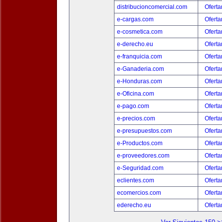
distribucioncomercial.com
Oferta
e-cargas.com
Oferta
e-cosmetica.com
Oferta
e-derecho.eu
Oferta
e-franquicia.com
Oferta
e-Ganaderia.com
Oferta
e-Honduras.com
Oferta
e-Oficina.com
Oferta
e-pago.com
Oferta
e-precios.com
Oferta
e-presupuestos.com
Oferta
e-Productos.com
Oferta
e-proveedores.com
Oferta
e-Seguridad.com
Oferta
eclientes.com
Oferta
ecomercios.com
Oferta
ederecho.eu
Oferta