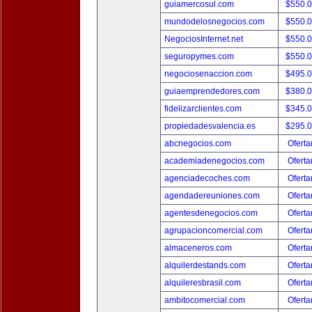
guiamercosul.com
$550.
mundodelosnegocios.com
$550.
NegociosInternet.net
$550.
seguropymes.com
$550.
negociosenaccion.com
$495.
guiaemprendedores.com
$380.
fidelizarclientes.com
$345.
propiedadesvalencia.es
$295.
abcnegocios.com
Oferta
academiadenegocios.com
Oferta
agenciadecoches.com
Oferta
agendadereuniones.com
Oferta
agentesdenegocios.com
Oferta
agrupacioncomercial.com
Oferta
almaceneros.com
Oferta
alquilerdestands.com
Oferta
alquileresbrasil.com
Oferta
ambitocomercial.com
Oferta