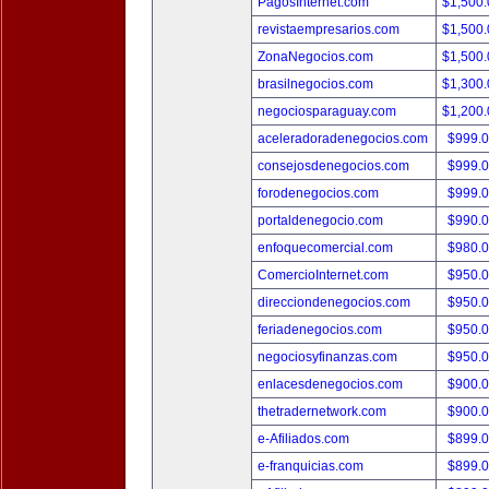
PagosInternet.com
$1,500
revistaempresarios.com
$1,500
ZonaNegocios.com
$1,500
brasilnegocios.com
$1,300
negociosparaguay.com
$1,200
aceleradoradenegocios.com
$999.
consejosdenegocios.com
$999.
forodenegocios.com
$999.
portaldenegocio.com
$990.
enfoquecomercial.com
$980.
ComercioInternet.com
$950.
direcciondenegocios.com
$950.
feriadenegocios.com
$950.
negociosyfinanzas.com
$950.
enlacesdenegocios.com
$900.
thetradernetwork.com
$900.
e-Afiliados.com
$899.
e-franquicias.com
$899.