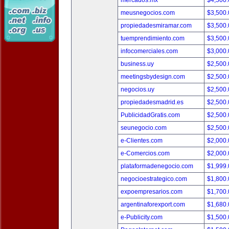
mercados.mx
$4,500
meusnegocios.com
$3,500
propiedadesmiramar.com
$3,500
tuemprendimiento.com
$3,500
infocomerciales.com
$3,000
business.uy
$2,500
meetingsbydesign.com
$2,500
negocios.uy
$2,500
propiedadesmadrid.es
$2,500
PublicidadGratis.com
$2,500
seunegocio.com
$2,500
e-Clientes.com
$2,000
e-Comercios.com
$2,000
plataformadenegocio.com
$1,999
negocioestrategico.com
$1,800
expoempresarios.com
$1,700
argentinaforexport.com
$1,680
e-Publicity.com
$1,500