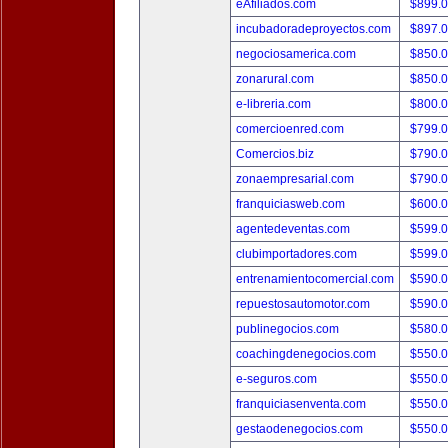
eAfiliados.com
$899.
incubadoradeproyectos.com
$897.
negociosamerica.com
$850.
zonarural.com
$850.
e-libreria.com
$800.
comercioenred.com
$799.
Comercios.biz
$790.
zonaempresarial.com
$790.
franquiciasweb.com
$600.
agentedeventas.com
$599.
clubimportadores.com
$599.
entrenamientocomercial.com
$590.
repuestosautomotor.com
$590.
publinegocios.com
$580.
coachingdenegocios.com
$550.
e-seguros.com
$550.
franquiciasenventa.com
$550.
gestaodenegocios.com
$550.