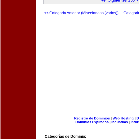
Ver Siguientes 150 >
<< Categoria Anterior (Miscelaneas (varios))
Categori
Registro de Dominios
|
Web Hosting
|
D
Dominios Expirados
|
Industrias
|
Indu
Categorías de Dominio: