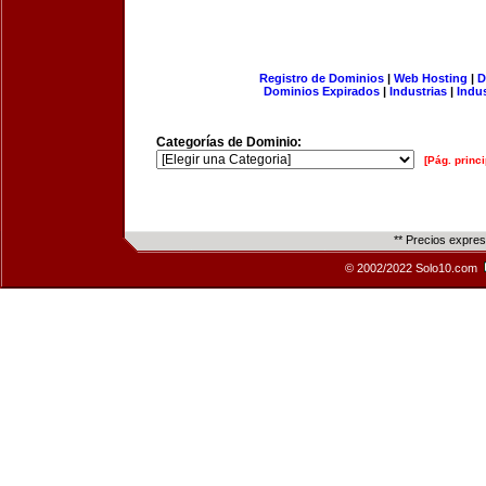
Registro de Dominios
|
Web Hosting
|
D
Dominios Expirados
|
Industrias
|
Indu
Categorías de Dominio:
[Pág. princi
** Precios expre
© 2002/2022 Solo10.com