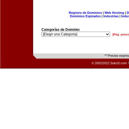
Registro de Dominios
|
Web Hosting
|
D
Dominios Expirados
|
Industrias
|
Indu
Categorías de Dominio:
[Pág. princi
** Precios expre
© 2002/2022 Solo10.com