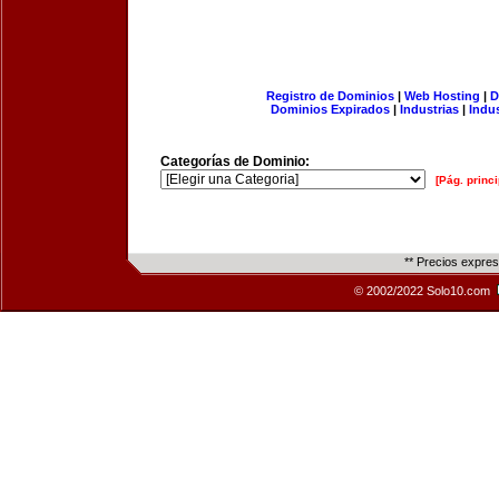
Registro de Dominios
|
Web Hosting
|
D
Dominios Expirados
|
Industrias
|
Indu
Categorías de Dominio:
[Pág. princi
** Precios expre
© 2002/2022 Solo10.com