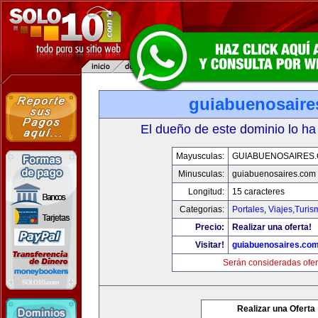
guiabuenosaire
El dueño de este dominio lo ha
Mayusculas:
GUIABUENOSAIRES
Minusculas:
guiabuenosaires.com
Longitud:
15 caracteres
Categorias:
Portales
,
Viajes,Turi
Precio:
Realizar una oferta!
Visitar!
guiabuenosaires.co
Serán consideradas ofer
Realizar una Oferta