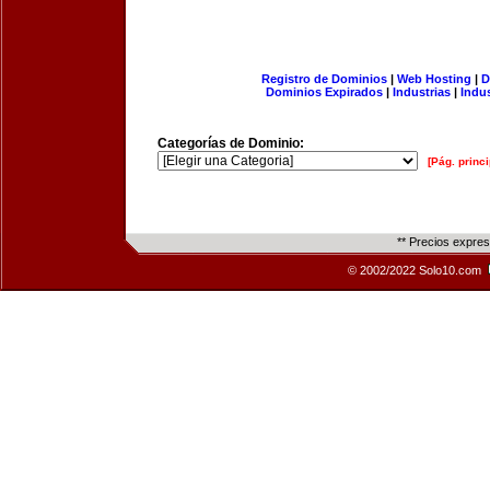
Registro de Dominios
|
Web Hosting
|
D
Dominios Expirados
|
Industrias
|
Indu
Categorías de Dominio:
[Pág. princi
** Precios expre
© 2002/2022 Solo10.com