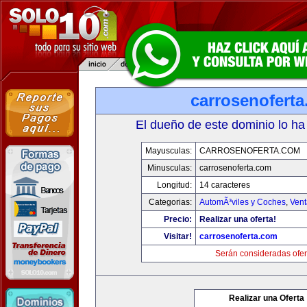
carrosenofert
El dueño de este dominio lo ha
Mayusculas:
CARROSENOFERTA.COM
Minusculas:
carrosenoferta.com
Longitud:
14 caracteres
Categorias:
AutomÃ³viles y Coches
,
Vent
Precio:
Realizar una oferta!
Visitar!
carrosenoferta.com
Serán consideradas ofer
Realizar una Oferta