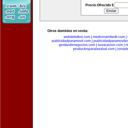
Precio Ofrecido $
Otros dominios en venta:
webdefutbol.com
|
medicinainfantil.com
|
publicidadparamovil.com
|
publicidadparamovile
gestaodenegocios.com
|
suvacacion.com
|
n
pruductosparalasalud.com
|
zonad