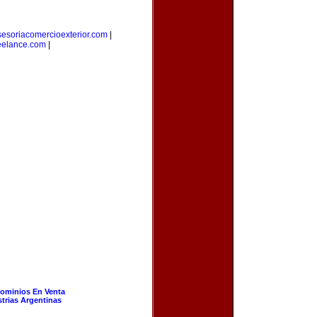
sesoriacomercioexterior.com
|
eelance.com
|
ominios En Venta
strias Argentinas