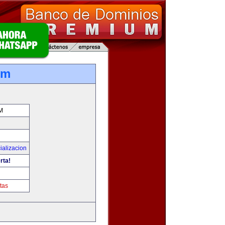
om
M
ializacion
rta!
tas