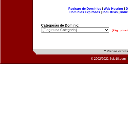
Registro de Dominios
|
Web Hosting
|
D
Dominios Expirados
|
Industrias
|
Indu
Categorías de Dominio:
[Pág. princi
** Precios expre
© 2002/2022 Solo10.com