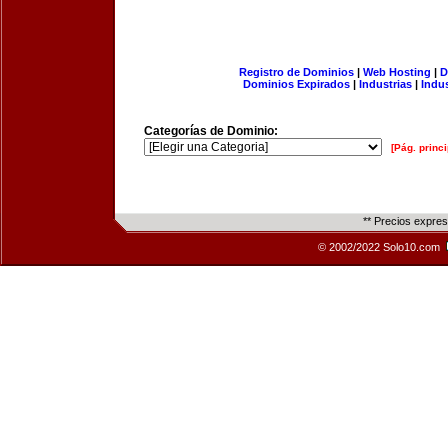
Registro de Dominios
|
Web Hosting
|
D
Dominios Expirados
|
Industrias
|
Indu
Categorías de Dominio:
[Pág. princi
** Precios expre
© 2002/2022 Solo10.com