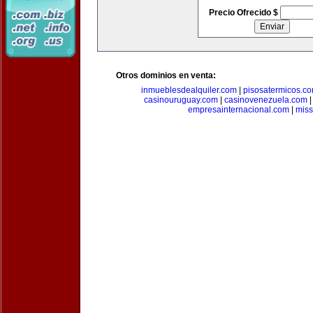
Precio Ofrecido $
Otros dominios en venta:
inmueblesdealquiler.com
|
pisosatermicos.c
casinouruguay.com
|
casinovenezuela.com
empresainternacional.com
|
miss