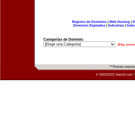
Registro de Dominios
|
Web Hosting
|
D
Dominios Expirados
|
Industrias
|
Indu
Categorías de Dominio:
[Pág. princi
** Precios expre
© 2002/2022 Solo10.com