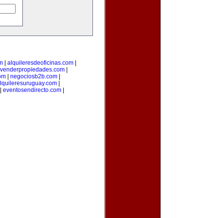
m
|
alquileresdeoficinas.com
|
venderpropiedades.com
|
com
|
negociosb2b.com
|
lquileresuruguay.com
|
|
eventosendirecto.com
|