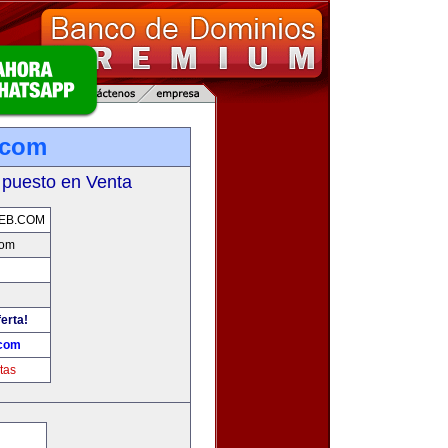
.com
 puesto en Venta
EB.COM
com
erta!
com
tas