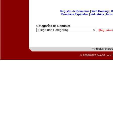
Registro de Dominios
|
Web Hosting
|
D
Dominios Expirados
|
Industrias
|
Indu
Categorías de Dominio:
[Pág. princi
** Precios expre
© 2002/2022 Solo10.com