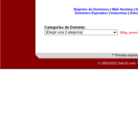
Registro de Dominios
|
Web Hosting
|
D
Dominios Expirados
|
Industrias
|
Indu
Categorías de Dominio:
[Pág. princi
** Precios expre
© 2002/2022 Solo10.com