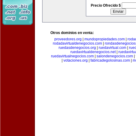
Precio Ofrecido $
Otros dominios en venta:
proveedores.org
|
mundopropiedades.com
|
roda
rodadavirtualdenegocios.com
|
rondasdenegocios
ruedasdenegocios.org
|
ruedavirtual.com
|
rue
ruedavirtualdenegocios.net
|
ruedavirtu
ruedavirtualnegocios.com
|
salondenegocios.com
|
|
votaciones.org
|
fabricadegolosinas.com
|
m