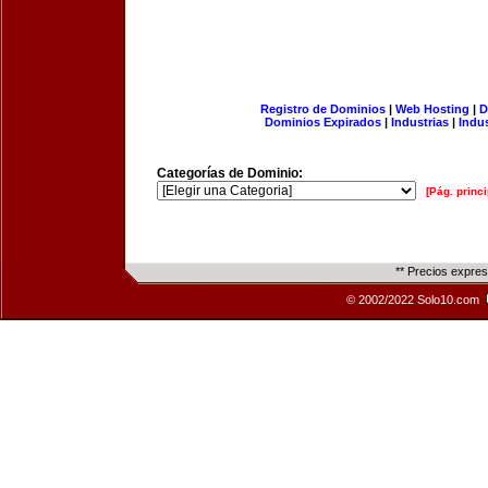
Registro de Dominios
|
Web Hosting
|
D
Dominios Expirados
|
Industrias
|
Indu
Categorías de Dominio:
[Pág. princi
** Precios expre
© 2002/2022 Solo10.com