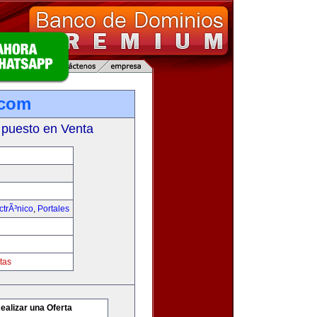
.com
 puesto en Venta
trÃ³nico
,
Portales
tas
ealizar una Oferta