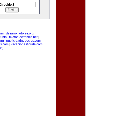
Ofrecido $
com
|
desarrolladores.org
|
.info
|
microelectronica.net
|
org
|
publicidadnegocios.com
|
es.com
|
vacacionesflorida.com
org
|