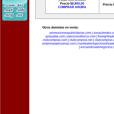
COMPRAR AHORA
Precio $
8,900.00
Precio 
COMPRAR AHORA
Otros dominios en venta:
promocionespublicitarias.com
|
zonaclientes.
guiasalta.com
|
ejerciciosfisicos.com
|
foreigntrade
clubcompras.com
|
clubcompras.net
|
clubcompras.
empresasperuanas.com
|
ruedasdenegociosvirtual
|
encuentrosdenegocios.