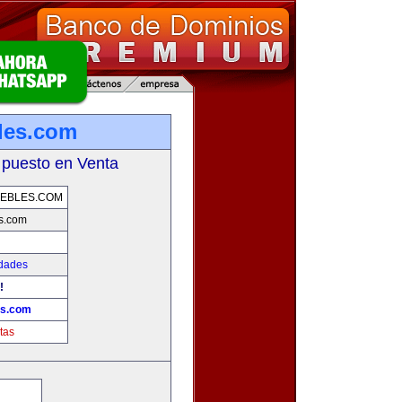
les.com
 puesto en Venta
EBLES.COM
s.com
edades
!
es.com
tas