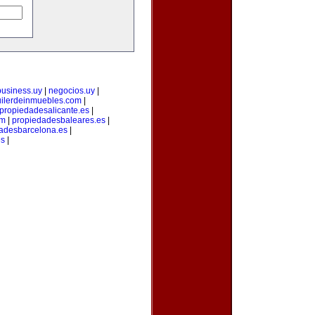
business.uy
|
negocios.uy
|
uilerdeinmuebles.com
|
propiedadesalicante.es
|
om
|
propiedadesbaleares.es
|
adesbarcelona.es
|
es
|