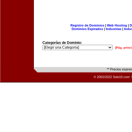
Registro de Dominios
|
Web Hosting
|
D
Dominios Expirados
|
Industrias
|
Indu
Categorías de Dominio:
[Pág. princi
** Precios expre
© 2002/2022 Solo10.com