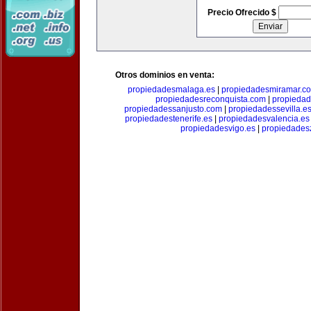
Precio Ofrecido $
Otros dominios en venta:
propiedadesmalaga.es
|
propiedadesmiramar.c
propiedadesreconquista.com
|
propiedad
propiedadessanjusto.com
|
propiedadessevilla.e
propiedadestenerife.es
|
propiedadesvalencia.es
propiedadesvigo.es
|
propiedades