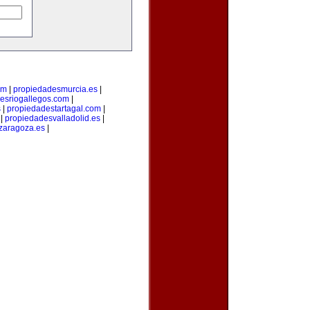
om
|
propiedadesmurcia.es
|
esriogallegos.com
|
s
|
propiedadestartagal.com
|
|
propiedadesvalladolid.es
|
zaragoza.es
|