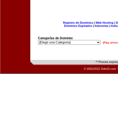
Registro de Dominios
|
Web Hosting
|
D
Dominios Expirados
|
Industrias
|
Indu
Categorías de Dominio:
[Pág. princi
** Precios expre
© 2002/2022 Solo10.com