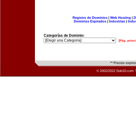
Registro de Dominios
|
Web Hosting
|
D
Dominios Expirados
|
Industrias
|
Indu
Categorías de Dominio:
[Pág. princi
** Precios expre
© 2002/2022 Solo10.com